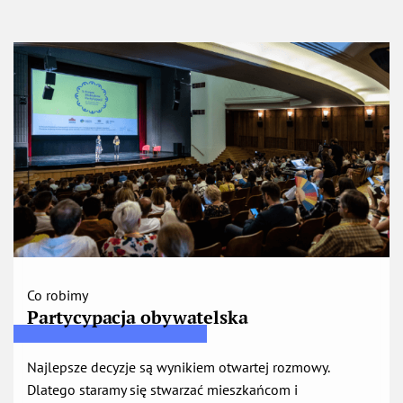
Co robimy
Partycypacja
obywatelska
Najlepsze decyzje są wynikiem otwartej rozmowy.
Dlatego staramy się stwarzać mieszkańcom i
mieszkankom możliwość udziału w dyskusjach nad
ważnymi dla nich sprawami i wpływania na
podejmowane decyzje.