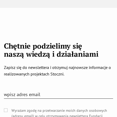
Chętnie podzielimy się
naszą wiedzą i działaniami
Zapisz się do newslettera i otrzymuj najnowsze informacje o
realizowanych projektach Stoczni.
Wyrażam zgodę na przetwarzanie moich danych osobowych
(adresu email) w celu otrzymywania newslettera Fundacji
Stocznia z siedzibą w Warszawie (00-277) przy Placu
Zamkowym 10, poświęconego jej bieżącej działalności. Zgodę
tę mogę wycofać w dowolnym momencie, ale jej wycofanie nie