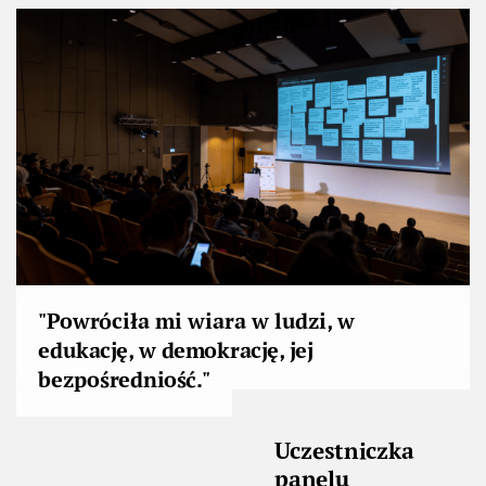
"Powróciła mi wiara w ludzi, w
edukację, w demokrację, jej
bezpośredniość."
Uczestniczka
panelu
uczestniczka
obywatelskiego
Uczestniczka
Urząd Miasta
programu
Forum Praktyków
Katowice
Narada obywatelska o