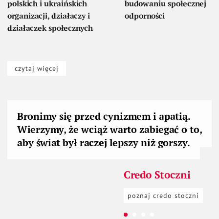
czytaj więcej
Bronimy się przed cynizmem i apatią.
Wierzymy, że wciąż warto zabiegać o to,
aby świat był raczej lepszy niż gorszy.
Credo Stoczni
Credo Stoczni
Credo Stoczni
Credo Stoczni
otwie
poznaj credo stoczni
otwie
otwie
otwie
poznaj credo stoczni
poznaj credo stoczni
poznaj credo stoczni