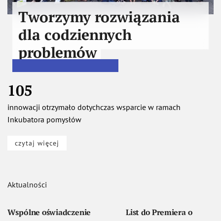
Nadajemy działaniom
właściwy kurs
200
projektów badawczych zrealizowaliśmy do tej pory
czytaj więcej
Aktualności
Wspólne oświadczenie
List do Premiera o
polskich i ukraińskich
budowaniu społecznej
organizacji, działaczy i
odporności
działaczek społecznych