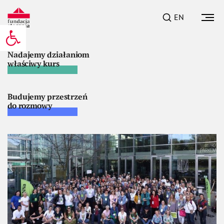
EN
Otwórz pasek narzędzi
Tworzymy rozwiązania
dla codziennych problemów
Budujemy przestrzeń
do rozmowy