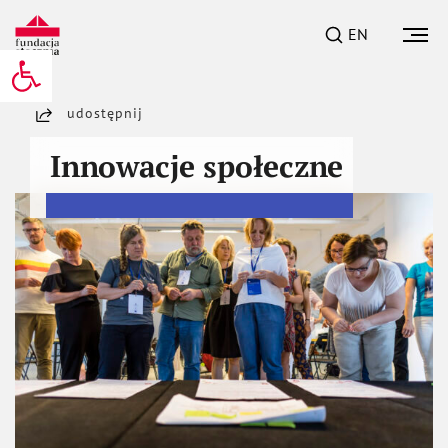
EN
Otwórz pasek narzędzi
udostępnij
Innowacje społeczne