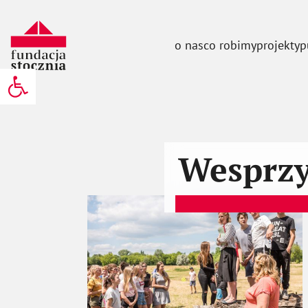
o nas
co robimy
projekty
p
Otwórz pasek narzędzi
Wesprzy