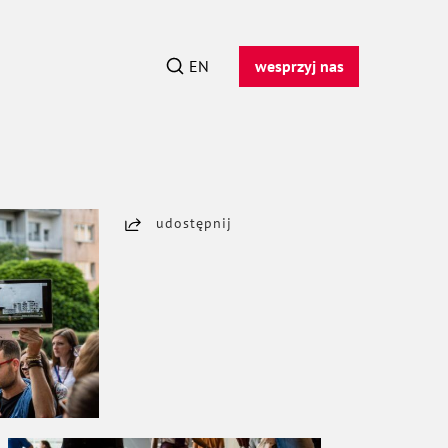
EN
wesprzyj nas
udostępnij