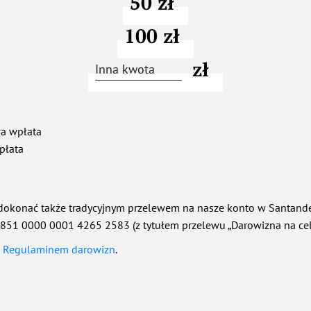
50 zł
100 zł
zł
a wpłata
płata
okonać także tradycyjnym przelewem na nasze konto w Santande
2851 0000 0001 4265 2583
(z tytułem przelewu „Darowizna na cel
z
Regulaminem darowizn
.