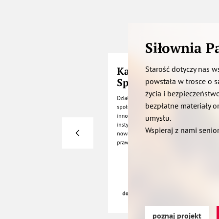
Siłownia P
Starość dotyczy nas w
Katalizator Innowacj
Społecznych
powstała w trosce o 
życia i bezpieczeństw
Działamy na rzecz rozwoju ekosystemu in
bezpłatne materiały o
społecznych w Polsce. Wspieramy innowato
innowatorów społecznych, a także osoby i
umysłu.
instytucje, które pomagają im rozwijać
Wspieraj z nami senio
nowatorskie pomysły odpowiadające na
prawdziwe społeczne potrzeby i wyzwania
dowiedz się więcej
poznaj projekt