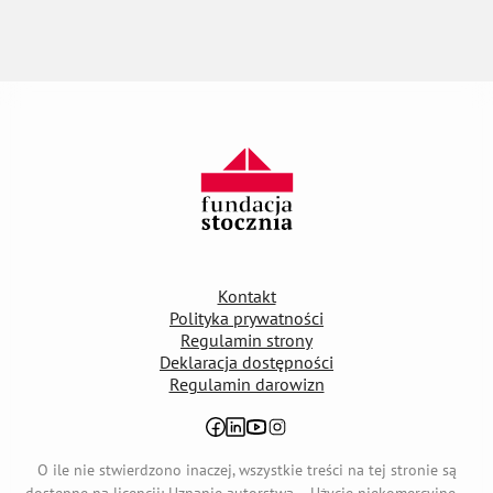
Kontakt
Polityka prywatności
Regulamin strony
Deklaracja dostępności
Regulamin darowizn
otwiera się w nowej karcie
otwiera się w nowej karcie
otwiera się w nowej karcie
otwiera się w nowej karcie
O ile nie stwierdzono inaczej, wszystkie treści na tej stronie są
dostępne na licencji: Uznanie autorstwa – Użycie niekomercyjne –