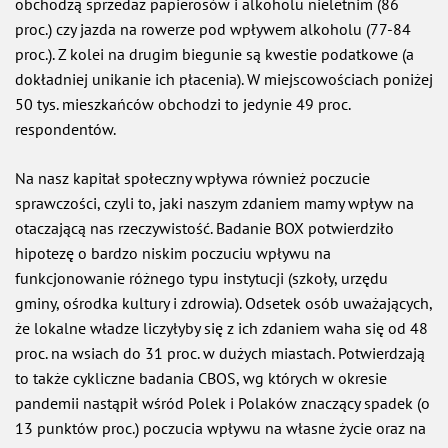
obchodzą sprzedaż papierosów i alkoholu nieletnim (86
proc.) czy jazda na rowerze pod wpływem alkoholu (77-84
proc.). Z kolei na drugim biegunie są kwestie podatkowe (a
dokładniej unikanie ich płacenia). W miejscowościach poniżej
50 tys. mieszkańców obchodzi to jedynie 49 proc.
respondentów.
Na nasz kapitał społeczny wpływa również poczucie
sprawczości, czyli to, jaki naszym zdaniem mamy wpływ na
otaczającą nas rzeczywistość. Badanie BOX potwierdziło
hipotezę o bardzo niskim poczuciu wpływu na
funkcjonowanie różnego typu instytucji (szkoły, urzędu
gminy, ośrodka kultury i zdrowia). Odsetek osób uważających,
że lokalne władze liczyłyby się z ich zdaniem waha się od 48
proc. na wsiach do 31 proc. w dużych miastach. Potwierdzają
to także cykliczne badania CBOS, wg których w okresie
pandemii nastąpił wśród Polek i Polaków znaczący spadek (o
13 punktów proc.) poczucia wpływu na własne życie oraz na