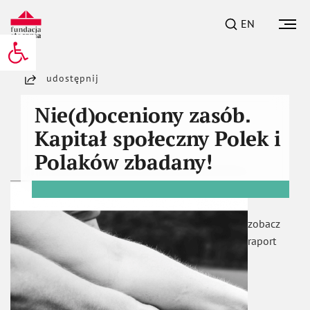
EN
Otwórz pasek narzędzi
udostępnij
Nie(d)oceniony zasób.
Kapitał społeczny Polek i
Polaków zbadany!
zobacz
raport