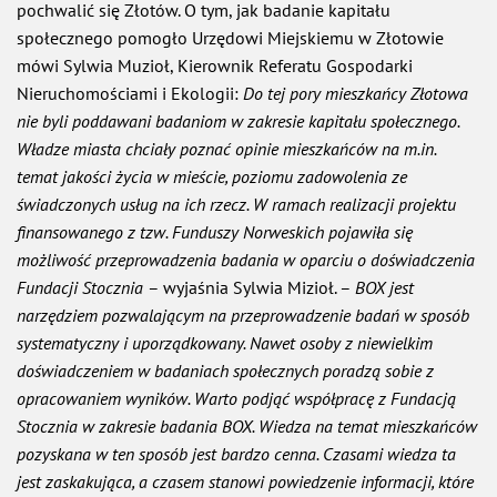
pochwalić się Złotów. O tym, jak badanie kapitału
społecznego pomogło Urzędowi Miejskiemu w Złotowie
mówi Sylwia Muzioł, Kierownik
Referatu Gospodarki
Nieruchomościami i Ekologii:
Do tej pory mieszkańcy Złotowa
nie byli poddawani badaniom w zakresie kapitału społecznego.
Władze miasta chciały poznać opinie mieszkańców na m.in.
temat jakości życia w mieście, poziomu zadowolenia ze
świadczonych usług na ich rzecz. W ramach realizacji projektu
finansowanego z tzw. Funduszy Norweskich pojawiła się
możliwość przeprowadzenia badania w oparciu o doświadczenia
Fundacji Stocznia
– wyjaśnia Sylwia Mizioł. –
BOX jest
narzędziem pozwalającym na przeprowadzenie badań w sposób
systematyczny i uporządkowany. Nawet osoby z niewielkim
doświadczeniem w badaniach społecznych poradzą sobie z
opracowaniem wyników. Warto podjąć współpracę z Fundacją
Stocznia w zakresie badania BOX. Wiedza na temat mieszkańców
pozyskana w ten sposób jest bardzo cenna. Czasami wiedza ta
jest zaskakująca, a czasem stanowi powiedzenie informacji, które