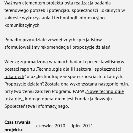
Ważnym elementem projektu była realizacja badania
terenowego potrzeb i potencjału społeczności lokalnych w
zakresie wykorzystania i technologii informacyjno-
komunikacyjnych.
Ponadto przy udziale zewnętrznych specjalistów
sformułowaliśmy rekomendacje i propozycje działań.
Wiedzę zgromadzoną w ramach badania przedstawiliśmy w
postaci raportu „
Technologie dla III sektora i społeczności
lokalnych
” oraz „Technologie w społecznościach lokalnych.
Propozycje działań”. Została ona wykorzystana następnie m.in.
przy tworzeniu założeń Programu PAFW „
Nowe technologie
otwiera się w nowej karcie
lokalnie
„, którego operatorem jest Fundacja Rozwoju
Społeczeństwa Informacyjnego.
Czas trwania
czerwiec 2010 – lipiec 2011
projektu: