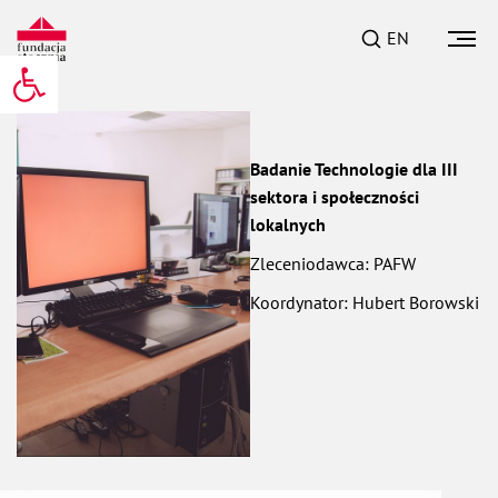
EN
Otwórz pasek narzędzi
Badanie Technologie dla III
sektora i społeczności
lokalnych
Zleceniodawca: PAFW
Koordynator: Hubert Borowski