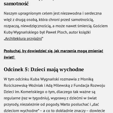
samotność
Naszym upragnionym celem jest niezawodna i serdeczna
więź z drugą osobą, która chroni przed samotnością,
rozpaczą, niewdzięcznością, a może nawet śmiercią. Gościem
Kuby Wygnańskiego był Paweł Ploch, autor książki
„
Architektura przyjaźni
”
Posłuchaj, by dowiedzieć się, jak marzenia mogą zmieniać
świat!
Odcinek 5: Dzieci mają wychodne
W tym odcinku Kuba Wygnański rozmawia z Moniką
Rościszewską-Woźniak i Adą Milewską z
Fundacja Rozwoju
Dzieci im. Komeńskiego
o tym, dlaczego tak ważne są
regularne (raz w tygodniu), wyprawy z dziećmi w świat
przyrody, niezależnie od pogody. Warto posłuchać i „dać
dzieciom wychodne” – a co to dokładnie znaczy – dowiecie