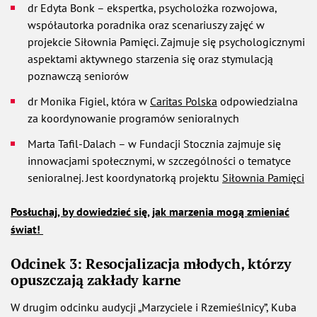
dr Edyta Bonk – ekspertka, psycholożka rozwojowa,
współautorka poradnika oraz scenariuszy zajęć w
projekcie Siłownia Pamięci. Zajmuje się psychologicznymi
aspektami aktywnego starzenia się oraz stymulacją
poznawczą seniorów
dr Monika Figiel, która w
Caritas Polska
odpowiedzialna
za koordynowanie programów senioralnych
Marta Tafil-Dalach – w Fundacji Stocznia zajmuje się
innowacjami społecznymi, w szczególności o tematyce
senioralnej. Jest koordynatorką projektu
Siłownia Pamięci
Posłuchaj, by dowiedzieć się, jak marzenia mogą zmieniać
świat!
Odcinek 3: Resocjalizacja młodych, którzy
opuszczają zakłady karne
W drugim odcinku audycji „Marzyciele i Rzemieślnicy”, Kuba