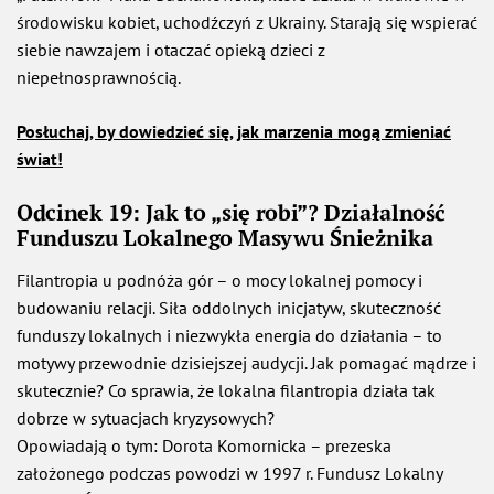
środowisku kobiet, uchodźczyń z Ukrainy. Starają się wspierać
siebie nawzajem i otaczać opieką dzieci z
niepełnosprawnością.
Posłuchaj, by dowiedzieć się, jak marzenia mogą zmieniać
świat!
Odcinek 19: Jak to „się robi”? Działalność
Funduszu Lokalnego Masywu Śnieżnika
Filantropia u podnóża gór – o mocy lokalnej pomocy i
budowaniu relacji. Siła oddolnych inicjatyw, skuteczność
funduszy lokalnych i niezwykła energia do działania – to
motywy przewodnie dzisiejszej audycji. Jak pomagać mądrze i
skutecznie? Co sprawia, że lokalna filantropia działa tak
dobrze w sytuacjach kryzysowych?
Opowiadają o tym: Dorota Komornicka – prezeska
założonego podczas powodzi w 1997 r. Fundusz Lokalny