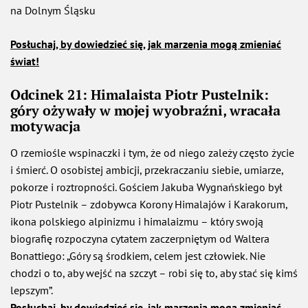
na Dolnym Śląsku
Posłuchaj, by dowiedzieć się, jak marzenia mogą zmieniać
świat!
Odcinek 21: Himalaista Piotr Pustelnik:
góry ożywały w mojej wyobraźni, wracała
motywacja
O rzemiośle wspinaczki i tym, że od niego zależy często życie
i śmierć. O osobistej ambicji, przekraczaniu siebie, umiarze,
pokorze i roztropności. Gościem Jakuba Wygnańskiego był
Piotr Pustelnik – zdobywca Korony Himalajów i Karakorum,
ikona polskiego alpinizmu i himalaizmu – który swoją
biografię rozpoczyna cytatem zaczerpniętym od Waltera
Bonattiego: „Góry są środkiem, celem jest człowiek. Nie
chodzi o to, aby wejść na szczyt – robi się to, aby stać się kimś
lepszym”.
Posłuchaj, by dowiedzieć się, jak marzenia mogą zmieniać