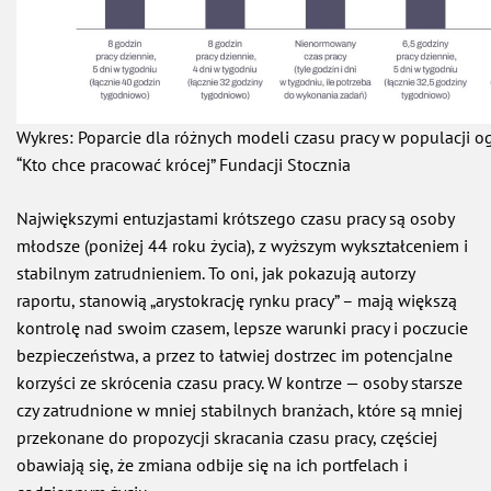
Wykres: Poparcie dla różnych modeli czasu pracy w populacji og
“Kto chce pracować krócej” Fundacji Stocznia
Największymi entuzjastami krótszego czasu pracy są osoby
młodsze (poniżej 44 roku życia), z wyższym wykształceniem i
stabilnym zatrudnieniem. To oni, jak pokazują autorzy
raportu, stanowią „arystokrację rynku pracy” – mają większą
kontrolę nad swoim czasem, lepsze warunki pracy i poczucie
bezpieczeństwa, a przez to łatwiej dostrzec im potencjalne
korzyści ze skrócenia czasu pracy. W kontrze — osoby starsze
czy zatrudnione w mniej stabilnych branżach, które są mniej
przekonane do propozycji skracania czasu pracy, częściej
obawiają się, że zmiana odbije się na ich portfelach i