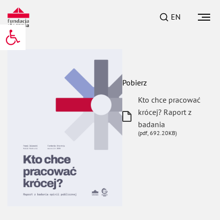
EN
Otwórz pasek narzędzi
Pobierz
Kto chce pracować
krócej? Raport z
pobiera plik
badania
(pdf, 692.20KB)