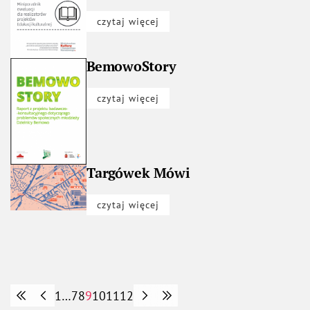
czytaj więcej
BemowoStory
czytaj więcej
Targówek Mówi
czytaj więcej
rona
a strona
1
…
7
8
9
10
11
12
następna strona
ostatnia strona