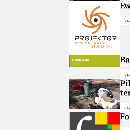
Ew
cz
Ba
cz
Pi
te
cz
Fo