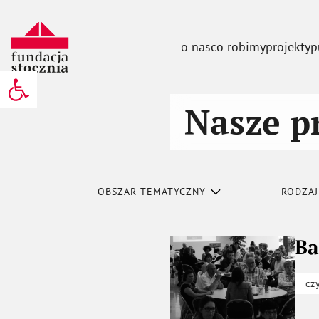
o nas
co robimy
projekty
p
Otwórz pasek narzędzi
Nasze p
OBSZAR TEMATYCZNY
RODZAJ
Ba
cz