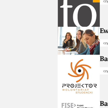
cz
Ew
cz
Ba
cz
Ba