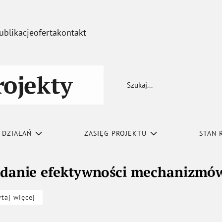
ublikacje
oferta
kontakt
rojekty
Szukaj
 DZIAŁAŃ
ZASIĘG PROJEKTU
STAN 
danie efektywności mechanizmów 
ytaj więcej