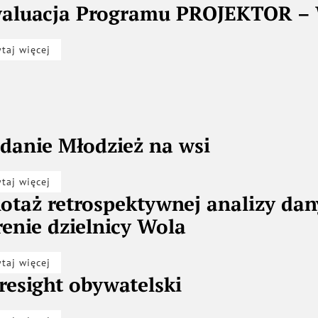
aluacja Programu PROJEKTOR – W
ytaj więcej
danie Młodzież na wsi
ytaj więcej
lotaż retrospektywnej analizy d
renie dzielnicy Wola
ytaj więcej
resight obywatelski