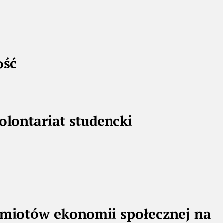
ość
ontariat studencki
dmiotów ekonomii społecznej na